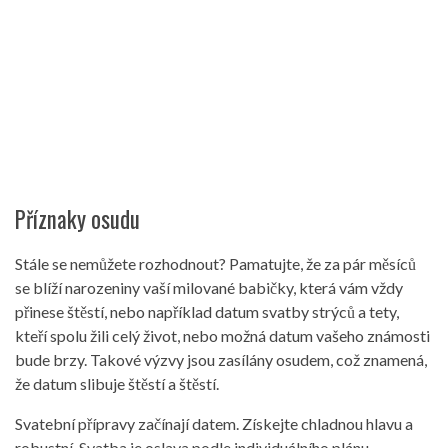
Příznaky osudu
Stále se nemůžete rozhodnout? Pamatujte, že za pár měsíců
se blíží narozeniny vaší milované babičky, která vám vždy
přinese štěstí, nebo například datum svatby strýců a tety,
kteří spolu žili celý život, nebo možná datum vašeho známosti
bude brzy. Takové výzvy jsou zasílány osudem, což znamená,
že datum slibuje štěstí a štěstí.
Svatební přípravy začínají datem. Získejte chladnou hlavu a
robustní. Svatba je oslava podle individuálního plánu.