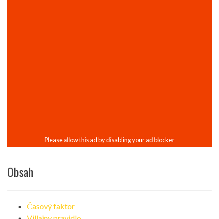
Obsah
Časový faktor
Villainy pravidlo