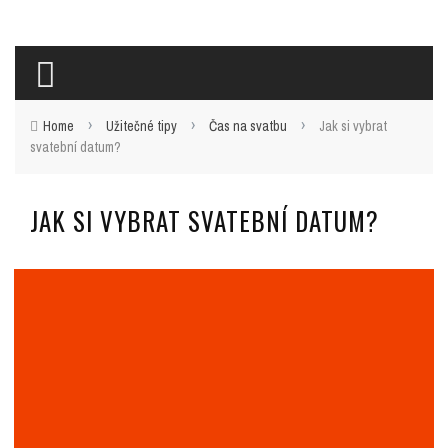
›
›
›
Home
Užitečné tipy
Čas na svatbu
Jak si vybrat
svatební datum?
JAK SI VYBRAT SVATEBNÍ DATUM?