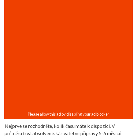
Nejprve se rozhodněte, kolik času máte k dispozici. V
průměru trvá absolventská svatební přípravy 5-6 měsíců.