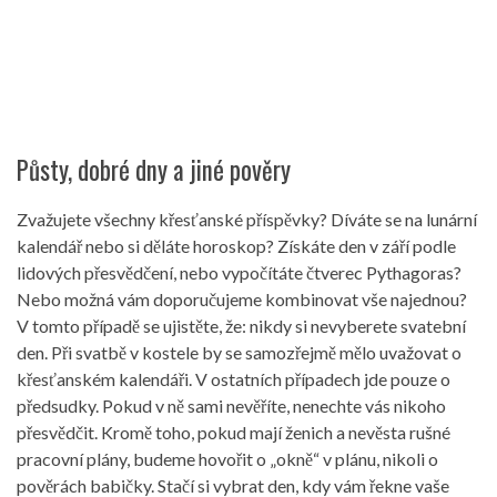
Půsty, dobré dny a jiné pověry
Zvažujete všechny křesťanské příspěvky? Díváte se na lunární
kalendář nebo si děláte horoskop? Získáte den v září podle
lidových přesvědčení, nebo vypočítáte čtverec Pythagoras?
Nebo možná vám doporučujeme kombinovat vše najednou?
V tomto případě se ujistěte, že: nikdy si nevyberete svatební
den. Při svatbě v kostele by se samozřejmě mělo uvažovat o
křesťanském kalendáři. V ostatních případech jde pouze o
předsudky. Pokud v ně sami nevěříte, nenechte vás nikoho
přesvědčit. Kromě toho, pokud mají ženich a nevěsta rušné
pracovní plány, budeme hovořit o „okně“ v plánu, nikoli o
pověrách babičky. Stačí si vybrat den, kdy vám řekne vaše