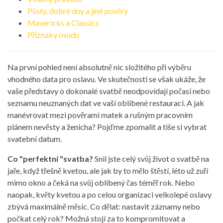
Půsty, dobré dny a jiné pověry
Mavericks a Classics
Příznaky osudu
Na první pohled není absolutně nic složitého při výběru
vhodného data pro oslavu. Ve skutečnosti se však ukáže, že
vaše představy o dokonalé svatbě neodpovídají počasí nebo
seznamu neuznaných dat ve vaší oblíbené restauraci. A jak
manévrovat mezi pověrami matek a rušným pracovním
plánem nevěsty a ženicha? Pojďme zpomalit a tiše si vybrat
svatební datum.
Co "
perfektní "
svatba?
Snil jste celý svůj život o svatbě na
jaře, když třešně kvetou, ale jak by to mělo štěstí, léto už zuří
mimo okno a čeká na svůj oblíbený čas téměř rok. Nebo
naopak, květy kvetou a po celou organizaci velkolepé oslavy
zbývá maximálně měsíc. Co dělat: nastavit záznamy nebo
počkat celý rok? Možná stojí za to kompromitovat a