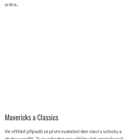
srdce..
Mavericks a Classics
Ve většině případů se první svatební den slaví v sobotu a
druhý v neděli. To je výhodné pro většinu lidí, protože pak