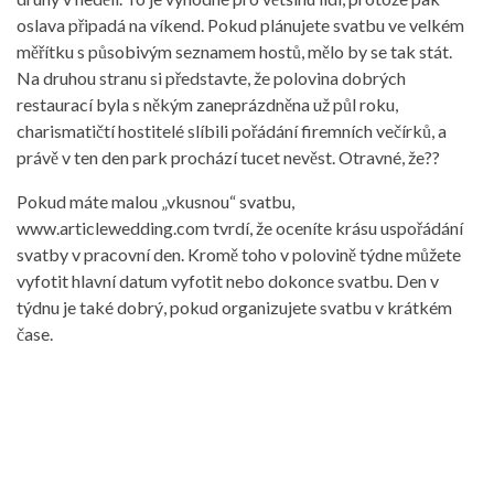
oslava připadá na víkend. Pokud plánujete svatbu ve velkém
měřítku s působivým seznamem hostů, mělo by se tak stát.
Na druhou stranu si představte, že polovina dobrých
restaurací byla s někým zaneprázdněna už půl roku,
charismatičtí hostitelé slíbili pořádání firemních večírků, a
právě v ten den park prochází tucet nevěst. Otravné, že??
Pokud máte malou „vkusnou“ svatbu,
www.articlewedding.com tvrdí, že oceníte krásu uspořádání
svatby v pracovní den. Kromě toho v polovině týdne můžete
vyfotit hlavní datum vyfotit nebo dokonce svatbu. Den v
týdnu je také dobrý, pokud organizujete svatbu v krátkém
čase.