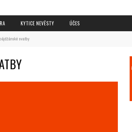
RA
KYTICE NEVĚSTY
ÚČES
bájdžánské svatby
ATBY