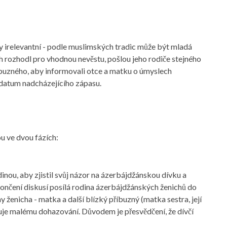
 irelevantní - podle muslimských tradic může být mladá
ch rozhodl pro vhodnou nevěstu, pošlou jeho rodiče stejného
buzného, ​​aby informovali otce a matku o úmyslech
o datum nadcházejícího zápasu.
 ve dvou fázích:
inou, aby zjistil svůj názor na ázerbájdžánskou dívku a
končení diskusí posílá rodina ázerbájdžánských ženichů do
ženicha - matka a další blízký příbuzný (matka sestra, její
ěnuje malému dohazování. Důvodem je přesvědčení, že dívčí