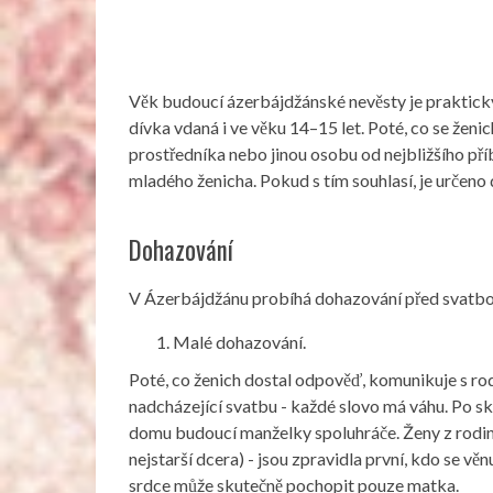
Věk budoucí ázerbájdžánské nevěsty je prakticky
dívka vdaná i ve věku 14–15 let. Poté, co se ženi
prostředníka nebo jinou osobu od nejbližšího pří
mladého ženicha. Pokud s tím souhlasí, je určen
Dohazování
V Ázerbájdžánu probíhá dohazování před svatbou
Malé dohazování.
Poté, co ženich dostal odpověď, komunikuje s rod
nadcházející svatbu - každé slovo má váhu. Po s
domu budoucí manželky spoluhráče. Ženy z rodiny 
nejstarší dcera) - jsou zpravidla první, kdo se v
srdce může skutečně pochopit pouze matka.