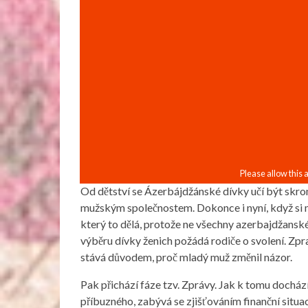
Od dětství se Ázerbájdžánské dívky učí být skrom
mužským společnostem. Dokonce i nyní, když si ml
který to dělá, protože ne všechny azerbajdžanské
výběru dívky ženich požádá rodiče o svolení. Zpra
stává důvodem, proč mladý muž změnil názor.
Pak přichází fáze tzv. Zprávy. Jak k tomu docház
příbuzného, ​​zabývá se zjišťováním finanční situac