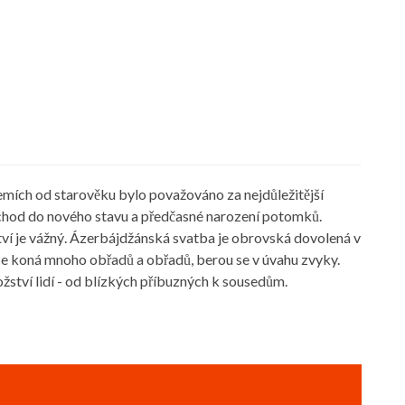
emích od starověku bylo považováno za nejdůležitější
echod do nového stavu a předčasné narození potomků.
tví je vážný. Ázerbájdžánská svatba je obrovská dovolená v
se koná mnoho obřadů a obřadů, berou se v úvahu zvyky.
ožství lidí - od blízkých příbuzných k sousedům.