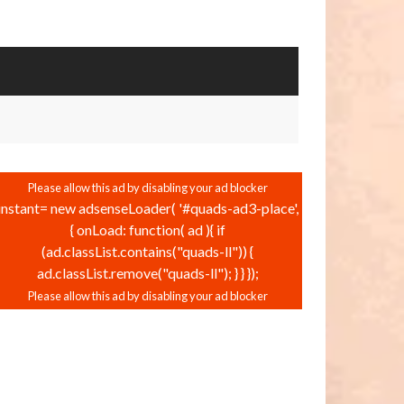
instant= new adsenseLoader( '#quads-ad3-place',
{ onLoad: function( ad ){ if
(ad.classList.contains("quads-ll")) {
ad.classList.remove("quads-ll"); } } });