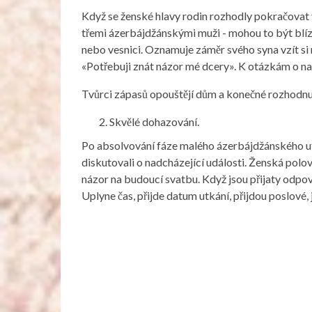
Když se ženské hlavy rodin rozhodly pokračovat v 
třemi ázerbájdžánskými muži - mohou to být blízc
nebo vesnici. Oznamuje záměr svého syna vzít si
«Potřebuji znát názor mé dcery». K otázkám o nad
Tvůrci zápasů opouštějí dům a konečné rozhodnu
Skvělé dohazování.
Po absolvování fáze malého ázerbájdžánského ut
diskutovali o nadcházející události. Ženská polov
názor na budoucí svatbu. Když jsou přijaty odpově
Uplyne čas, přijde datum utkání, přijdou poslové, 