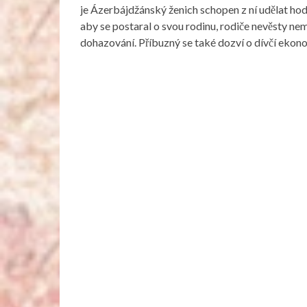
je Ázerbájdžánský ženich schopen z ní udělat ho
aby se postaral o svou rodinu, rodiče nevěsty nem
dohazování. Příbuzný se také dozví o dívčí ekonom