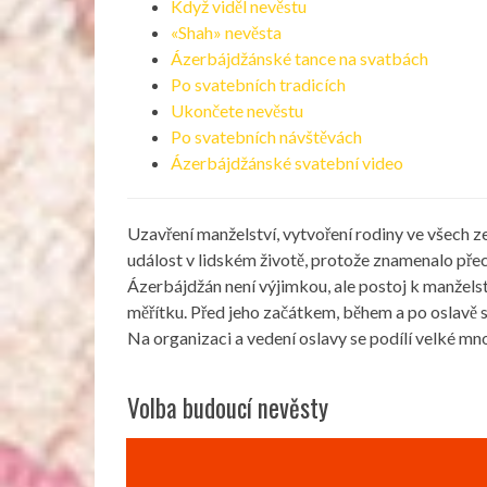
Když viděl nevěstu
«Shah» nevěsta
Ázerbájdžánské tance na svatbách
Po svatebních tradicích
Ukončete nevěstu
Po svatebních návštěvách
Ázerbájdžánské svatební video
Uzavření manželství, vytvoření rodiny ve všech z
událost v lidském životě, protože znamenalo př
Ázerbájdžán není výjimkou, ale postoj k manžels
měřítku. Před jeho začátkem, během a po oslavě 
Na organizaci a vedení oslavy se podílí velké mn
Volba budoucí nevěsty