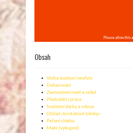
Obsah
Volba budoucí nevěsty
Dohazování
Zasnoubení malé a velké
Předváděcí práce
Svatební dárky a vdova
Obřad «brokátové bikiny»
Pečení chleba
Mahr (výkupné)