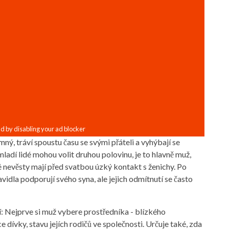
ný, tráví spoustu času se svými přáteli a vyhýbají se
adí lidé mohou volit druhou polovinu, je to hlavně muž,
 nevěsty mají před svatbou úzký kontakt s ženichy. Po
vidla podporují svého syna, ale jejich odmítnutí se často
í: Nejprve si muž vybere prostředníka - blízkého
e dívky, stavu jejích rodičů ve společnosti. Určuje také, zda