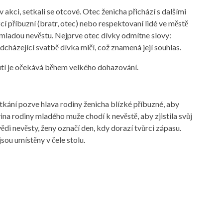
akci, setkali se otcové. Otec ženicha přichází s dalšími
í příbuzní (bratr, otec) nebo respektovaní lidé ve městě
 mladou nevěstu. Nejprve otec dívky odmítne slovy:
cházející svatbě dívka mlčí, což znamená její souhlas.
tí je očekává během velkého dohazování.
kání pozve hlava rodiny ženicha blízké příbuzné, aby
ina rodiny mladého muže chodí k nevěstě, aby zjistila svůj
di nevěsty, ženy označí den, kdy dorazí tvůrci zápasu.
jsou umístěny v čele stolu.